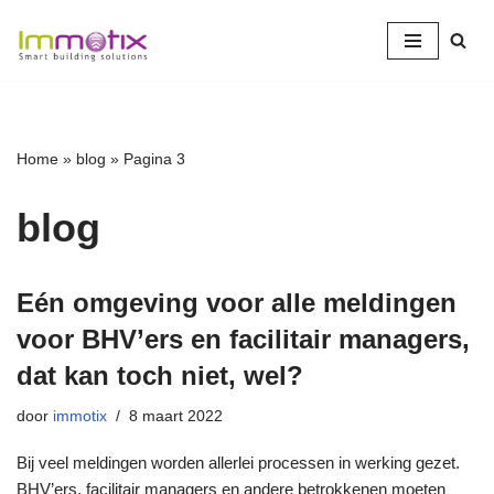
Ga
naar
de
inhoud
Home
»
blog
»
Pagina 3
blog
Eén omgeving voor alle meldingen
voor BHV’ers en facilitair managers,
dat kan toch niet, wel?
door
immotix
8 maart 2022
Bij veel meldingen worden allerlei processen in werking gezet.
BHV’ers, facilitair managers en andere betrokkenen moeten